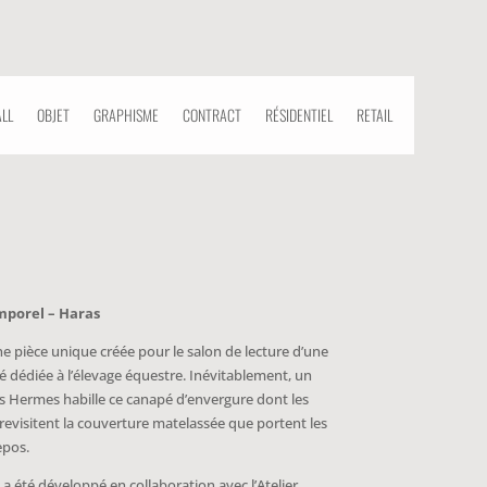
ALL
OBJET
GRAPHISME
CONTRACT
RÉSIDENTIEL
RETAIL
mporel – Haras
e pièce unique créée pour le salon de lecture d’une
té dédiée à l’élevage équestre. Inévitablement, un
s Hermes habille ce canapé d’envergure dont les
mporel – Haras
revisitent la couverture matelassée que portent les
epos.
e pièce unique créée pour le salon de lecture d’une
té dédiée à l’élevage équestre. Inévitablement, un
a été développé en collaboration avec l’Atelier
s Hermes habille ce canapé d’envergure dont les
fondé par Emma et Youri Van
revisitent la couverture matelassée que portent les
ompagnon tapissier.
epos.
a été développé en collaboration avec l’Atelier