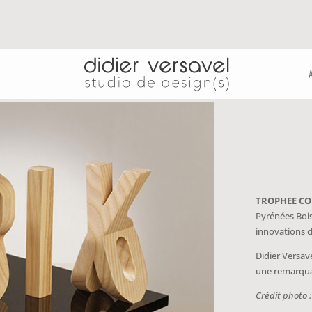
TROPHEE CO
Pyrénées Boi
innovations d
Didier Versav
TROPHEE CO
une remarqua
Pyrénées Boi
Crédit photo 
innovations d
Didier Versav
une remarqua
Crédit photo 