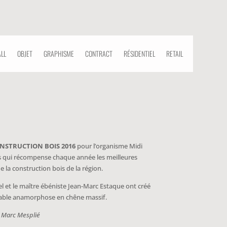
ALL
OBJET
GRAPHISME
CONTRACT
RÉSIDENTIEL
RETAIL
NSTRUCTION BOIS 2016
pour l’organisme Midi
s qui récompense chaque année les meilleures
e la construction bois de la région.
el et le maître ébéniste Jean-Marc Estaque ont créé
NSTRUCTION BOIS 2016
pour l’organisme Midi
ble anamorphose en chêne massif.
s qui récompense chaque année les meilleures
: Marc Mesplié
e la construction bois de la région.
el et le maître ébéniste Jean-Marc Estaque ont créé
ble anamorphose en chêne massif.
: Marc Mesplié